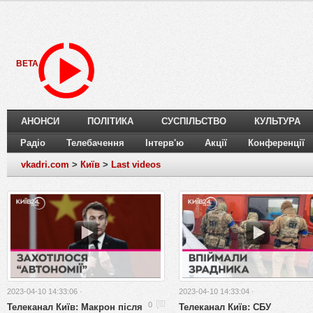
BETA
АНОНСИ
ПОЛІТИКА
СУСПІЛЬСТВО
КУЛЬТУРА
Радіо
Телебачення
Інтерв'ю
Акції
Конференції
vkadri.com
>
Київ
>
Last videos
2023-04-10 14:33:06 ·
2023-04-10 14:33:04 ·
Телеканал Київ: Макрон після
Телеканал Київ: СБУ
0