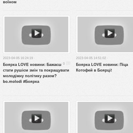
воїном
2023-04-05 16:24:19 ·
2023-04-05 14:51:02 ·
Боярка LOVE новини: Бажаєш
Боярка LOVE новини: Піца
0
стати рушієм змін та покращувати
Котофей в Боярці!
молодіжну політику разом?
bo.molodi #Боярка