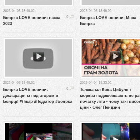
2023-04-05 13:49:02 ·
2023-04-05 13:49:02 ·
Боярка LOVE новини: пасха
Боярка LOVE новини: Міша
0
2023
Боярка
2023-04-05 13:49:02 ·
2023-04-04 18:33:02 ·
Боярка LOVE новини:
Телеканал Київ: Цибуля і
0
декларація із педіатором в
морква подешевшають не ра
Боярці! #Лікар #Педіатор #Боярка
початку літа - чому такі висо
ціни - Олег Пендзин