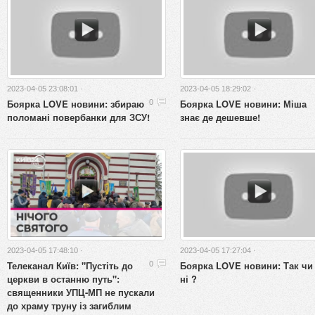
2023-04-05 23:08:01 ·
2023-04-05 18:29:02 ·
Боярка LOVE новини: збираю
Боярка LOVE новини: Міша
0
поломані повербанки для ЗСУ!
знає де дешевше!
2023-04-05 17:48:10 ·
2023-04-05 17:27:04 ·
Телеканал Київ: "Пустіть до
Боярка LOVE новини: Так чи
0
церкви в останню путь":
ні ?
священники УПЦ-МП не пускали
до храму труну із загиблим