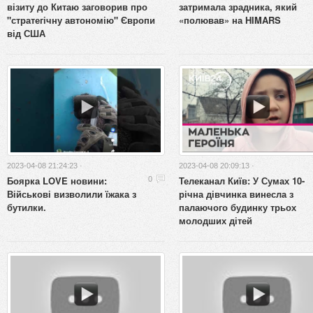
візиту до Китаю заговорив про
затримала зрадника, який
"стратегічну автономію" Європи
«полював» на HIMARS
від США
2023-04-08 21:24:23 ·
2023-04-08 20:09:13 ·
Боярка LOVE новини:
Телеканал Київ: У Сумах 10-
0
Військові визволили їжака з
річна дівчинка винесла з
бутилки.
палаючого будинку трьох
молодших дітей