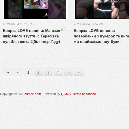
2023-04-04 18:11:02 ·
2023-04-04 07:52:09 ·
Боярка LOVE новини: Магазин
Боярка LOVE новини:
0
шкіряного взуття. с.Тарасівка
повербанки з цукерок та циг
вул.Шевченка,2(біля переїзду)
ми приймаємо ноутбуки.
«
<
1
2
3
4
>
»
Copyright © 2026
vkadri.com
. Powered by
QCMS
.
Terms of service.