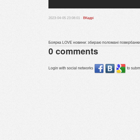
2023-04-05 23:08:01 ·
ВКадрі
Боярка LOVE новини: збираю поломані повербанки
0
comments
Login with social networks
to submi