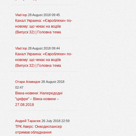
Vlad top
28 August 2018 09:45
Канал Украина: «Євробляхи» по-
новому: що чекає на водіїв
(Випуск 32) | Головна тема
Vlad top
28 August 2018 09:44
Канал Украина: «Євробляхи» по-
новому: що чекає на водіїв
(Випуск 32) | Головна тема
Отари Алавидзе
28 August 2018
02:47
Вікна-новини: Напередодні
"цифри" – Вікна-новини –
27.08.2018
Андрей Тарасюк
26 July 2018 22:59
ТРК Аверс: Онкодиспансер
отримав обладнання