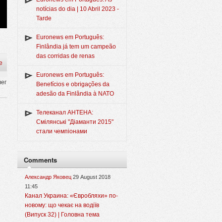
notícias do dia | 10 Abril 2023 -
Tarde
Euronews em Português:
Finlândia já tem um campeão
das corridas de renas
e
Euronews em Português:
лег
Benefícios e obrigações da
adesão da Finlândia à NATO
Телеканал АНТЕНА:
Смілянські "Діаманти 2015"
стали чемпіонами
Comments
Александр Яковец
29 August 2018
11:45
Канал Украина: «Євробляхи» по-
новому: що чекає на водіїв
(Випуск 32) | Головна тема