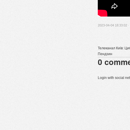
2023-04-04 18:33:02 ·
Телеканал Київ: Циб
Пендзин
0
comme
Login with social n