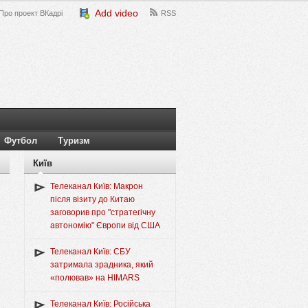
Add video
Про проект ВКадрі
RSS
Футбол
Туризм
Київ
Телеканал Київ: Макрон
після візиту до Китаю
заговорив про "стратегічну
автономію" Європи від США
Телеканал Київ: СБУ
затримала зрадника, який
«полював» на HIMARS
Телеканал Київ: Російська