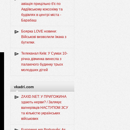
авіація прицільно б'є по
Авдіївському коксохіму та
будівлях в центрі міста -
Барабаш
Боярка LOVE новини:
Військові визволили їжака з
бутилки.
Телеканал Київ: У Сумах 10-
річна дівчинка винесла з
палаючого будинку трьох
молодших дітей
vkadri.com
ZAXID.NET: У ПРИГОЖИНА
здають нерви? / Залякує
вагнерівців НАСТУПОМ ЗСУ
та кількістю українських
військових
Euronews em Português: As