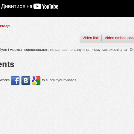
ВКадрі
Video link
Video embed cod
уля і морква подешевшають не раніше початку літа - чому такі високі ціни - О
nts
etworks
to submit your videos.