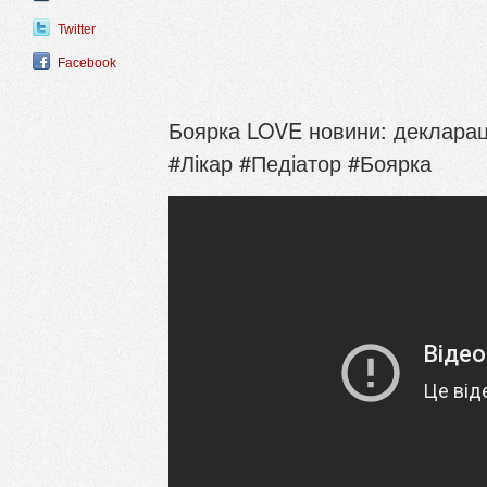
Twitter
Facebook
Боярка LOVE новини: деклараці
#Лікар #Педіатор #Боярка