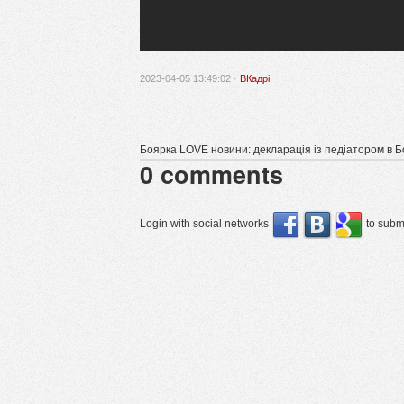
2023-04-05 13:49:02 ·
ВКадрі
Боярка LOVE новини: декларація із педіатором в Б
0
comments
Login with social networks
to submi