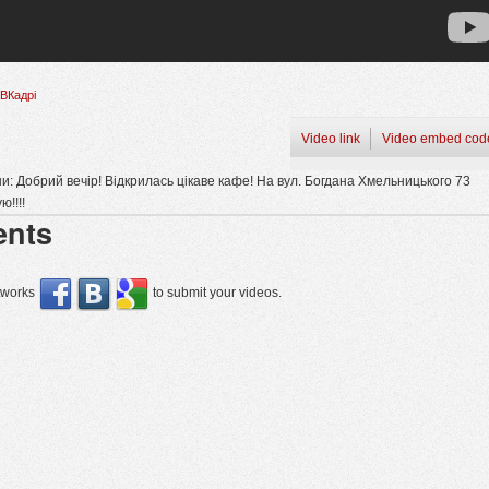
ВКадрі
Video link
Video embed cod
: Добрий вечір! Відкрилась цікаве кафе! На вул. Богдана Хмельницького 73
!!!!
nts
etworks
to submit your videos.