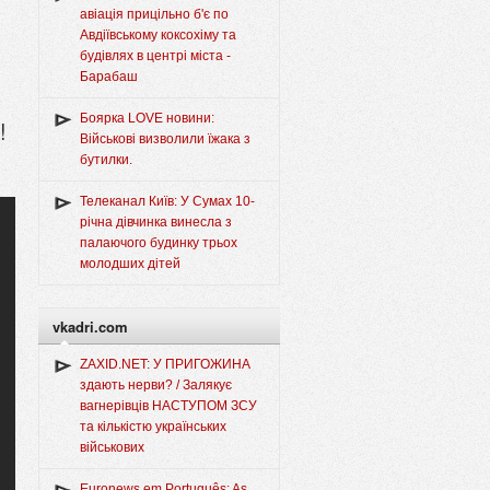
авіація прицільно б'є по
Авдіївському коксохіму та
будівлях в центрі міста -
Барабаш
Боярка LOVE новини:
!
Військові визволили їжака з
бутилки.
Телеканал Київ: У Сумах 10-
річна дівчинка винесла з
палаючого будинку трьох
молодших дітей
vkadri.com
ZAXID.NET: У ПРИГОЖИНА
здають нерви? / Залякує
вагнерівців НАСТУПОМ ЗСУ
та кількістю українських
військових
Euronews em Português: As