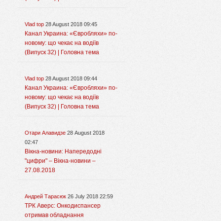
Vlad top
28 August 2018 09:45
Канал Украина: «Євробляхи» по-
новому: що чекає на водіїв
(Випуск 32) | Головна тема
Vlad top
28 August 2018 09:44
Канал Украина: «Євробляхи» по-
новому: що чекає на водіїв
(Випуск 32) | Головна тема
Отари Алавидзе
28 August 2018
02:47
Вікна-новини: Напередодні
"цифри" – Вікна-новини –
27.08.2018
Андрей Тарасюк
26 July 2018 22:59
ТРК Аверс: Онкодиспансер
отримав обладнання