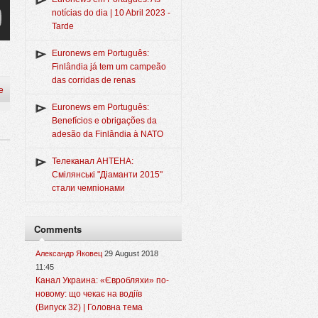
notícias do dia | 10 Abril 2023 -
Tarde
Euronews em Português:
Finlândia já tem um campeão
das corridas de renas
e
Euronews em Português:
Benefícios e obrigações da
adesão da Finlândia à NATO
Телеканал АНТЕНА:
Смілянські "Діаманти 2015"
стали чемпіонами
Comments
Александр Яковец
29 August 2018
11:45
Канал Украина: «Євробляхи» по-
новому: що чекає на водіїв
(Випуск 32) | Головна тема