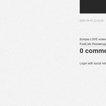
2023-04-07 22:41:02 ·
Боярка LOVE новини
FastCafe Рекомендую
0
comme
Login with social n