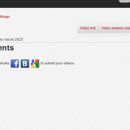
ВКадрі
Video link
Video embed cod
и: пасха 2023
nts
etworks
to submit your videos.