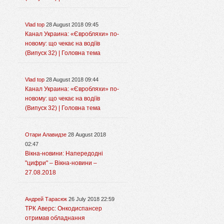
Vlad top
28 August 2018 09:45
Канал Украина: «Євробляхи» по-
новому: що чекає на водіїв
(Випуск 32) | Головна тема
Vlad top
28 August 2018 09:44
Канал Украина: «Євробляхи» по-
новому: що чекає на водіїв
(Випуск 32) | Головна тема
Отари Алавидзе
28 August 2018
02:47
Вікна-новини: Напередодні
"цифри" – Вікна-новини –
27.08.2018
Андрей Тарасюк
26 July 2018 22:59
ТРК Аверс: Онкодиспансер
отримав обладнання