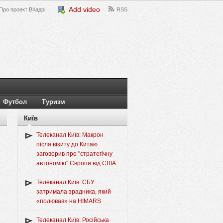
Add video
Про проект ВКадрі
RSS
Футбол
Туризм
Київ
Телеканал Київ: Макрон
після візиту до Китаю
заговорив про "стратегічну
автономію" Європи від США
Телеканал Київ: СБУ
затримала зрадника, який
«полював» на HIMARS
Телеканал Київ: Російська