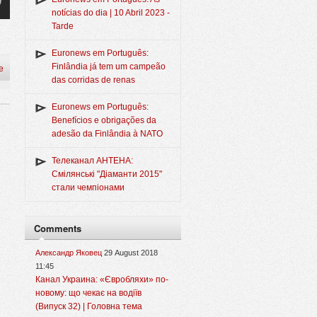
notícias do dia | 10 Abril 2023 -
Tarde
Euronews em Português:
Finlândia já tem um campeão
e
das corridas de renas
Euronews em Português:
Benefícios e obrigações da
adesão da Finlândia à NATO
Телеканал АНТЕНА:
Смілянські "Діаманти 2015"
стали чемпіонами
Comments
Александр Яковец
29 August 2018
11:45
Канал Украина: «Євробляхи» по-
новому: що чекає на водіїв
(Випуск 32) | Головна тема