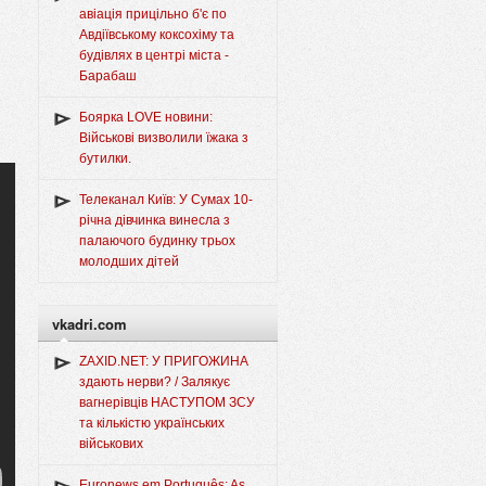
авіація прицільно б'є по
Авдіївському коксохіму та
будівлях в центрі міста -
Барабаш
Боярка LOVE новини:
Військові визволили їжака з
бутилки.
Телеканал Київ: У Сумах 10-
річна дівчинка винесла з
палаючого будинку трьох
молодших дітей
vkadri.com
ZAXID.NET: У ПРИГОЖИНА
здають нерви? / Залякує
вагнерівців НАСТУПОМ ЗСУ
та кількістю українських
військових
Euronews em Português: As