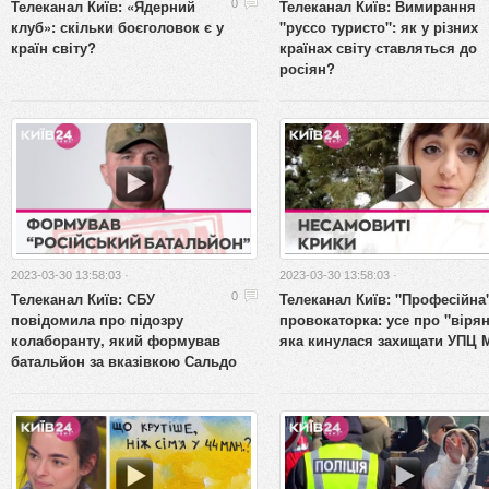
Телеканал Київ: «Ядерний
Телеканал Київ: Вимирання
0
клуб»: скільки боєголовок є у
"руссо туристо": як у різних
країн світу?
країнах світу ставляться до
росіян?
2023-03-30 13:58:03 ·
2023-03-30 13:58:03 ·
Телеканал Київ: СБУ
Телеканал Київ: "Професійна
0
повідомила про підозру
провокаторка: усе про "вірян
колаборанту, який формував
яка кинулася захищати УПЦ 
батальйон за вказівкою Сальдо