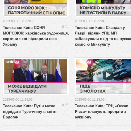
2023-03-30 12:25:05 ·
2023-03-30 12:25:04 ·
Телеканал Київ: СОНЯ
Телеканал Київ: Скандал у
0
МОРОЗЮК: харківська художниця,
Лаврі: віряни УПЦ МП
картини якої підкорили всю
заблокували вхід та не пуск
Україну
комісію Мінкульту
2023-03-30 11:23:06 ·
2023-03-30 11:23:06 ·
Телеканал Київ: Путін може
Телеканал Київ: ТРЦ «Ocean
0
відвідати Туреччину в квітні –
Plaza» планують продати з
Ердоган
аукціону