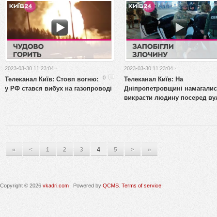
2023-03-30 11:23:04 ·
2023-03-30 11:23:04 ·
Телеканал Київ: Стовп вогню:
Телеканал Київ: На
0
у РФ стався вибух на газопроводі
Дніпропетровщині намагали
викрасти людину посеред ву
«
<
1
2
3
4
5
>
»
Copyright © 2026
vkadri.com
. Powered by
QCMS
.
Terms of service.