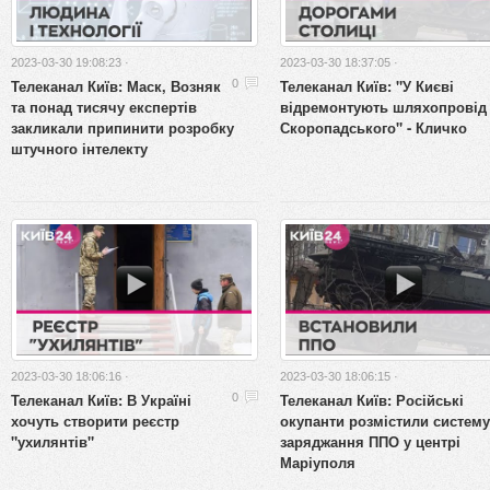
2023-03-30 19:08:23 ·
2023-03-30 18:37:05 ·
Телеканал Київ: Маск, Возняк
Телеканал Київ: "У Києві
0
та понад тисячу експертів
відремонтують шляхопровід
закликали припинити розробку
Скоропадського" - Кличко
штучного інтелекту
2023-03-30 18:06:16 ·
2023-03-30 18:06:15 ·
Телеканал Київ: В Україні
Телеканал Київ: Російські
0
хочуть створити реєстр
окупанти розмістили систему
"ухилянтів"
заряджання ППО у центрі
Маріуполя