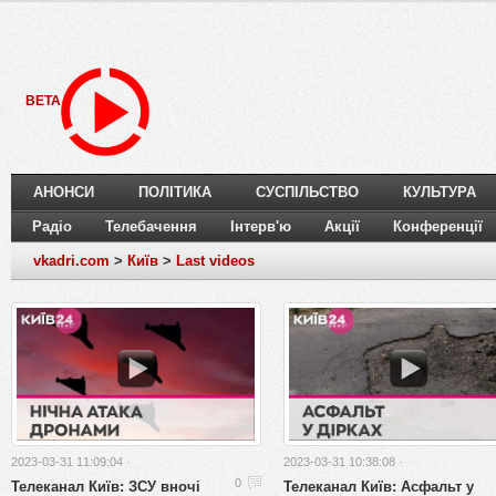
BETA
АНОНСИ
ПОЛІТИКА
СУСПІЛЬСТВО
КУЛЬТУРА
Радіо
Телебачення
Інтерв'ю
Акції
Конференції
vkadri.com
>
Київ
>
Last videos
2023-03-31 11:09:04 ·
2023-03-31 10:38:08 ·
Телеканал Київ: ЗСУ вночі
Телеканал Київ: Асфальт у
0