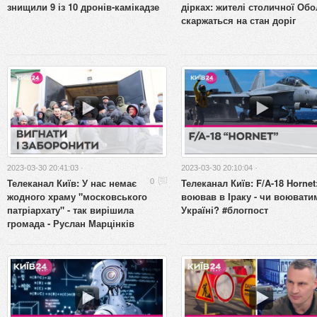
знищили 9 із 10 дронів-камікадзе
дірках: жителі столичної Обо
скаржаться на стан доріг
2023-03-30 20:41:03 ·
2023-03-30 20:10:04 ·
Телеканал Київ: У нас немає
Телеканал Київ: F/A-18 Hornet
0
жодного храму "московського
воював в Іраку - чи воювати
патріархату" - так вирішила
Україні? #блогпост
громада - Руслан Марцінків