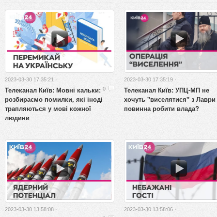
2023-03-30 17:35:21 ·
2023-03-30 17:35:19 ·
Телеканал Київ: Мовні кальки:
Телеканал Київ: УПЦ-МП не
0
розбираємо помилки, які іноді
хочуть "виселятися" з Лаври
трапляються у мові кожної
повинна робити влада?
людини
2023-03-30 13:58:08 ·
2023-03-30 13:58:06 ·