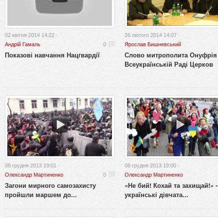
02 квітня 2014 14:22 ·
26 лютого 2014 14:07 ·
Андрій Гамаль
0
Ярослав Бишневський
Показові навчання Нацгвардії
Слово митрополита Онуфрія
Всеукраїнській Раді Церков
08 грудня 2013 19:01 ·
08 грудня 2013 19:00 ·
Олександр Мартиненко
0
Олександр Мартиненко
Загони мирного самозахисту
«Не бий! Кохай та захищай!» -
пройшли маршем до...
українські дівчата...