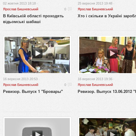
02 жовтня 2013 18:18 ·
25 вересня 2013 19:48 ·
Ярослав Бишневський
0
Ярослав Бишневський
В Київській області проходять
Хто і скільки в Україні зароб
відьомські шабаші
16 вересня 2013 20:53 ·
16 вересня 2013 19:36 ·
Ярослав Бишневський
0
Ярослав Бишневський
Ревизор. Выпуск 1 "Бровары"
Ревизор. Выпуск 13.06.2012 "