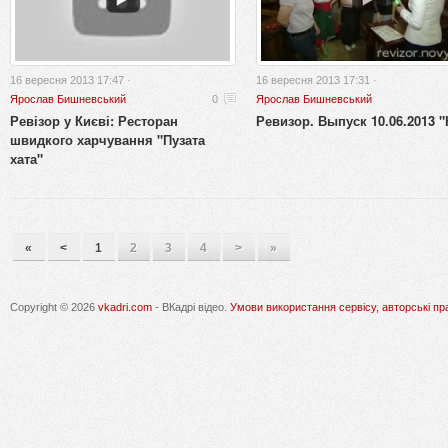
16 вересня 2013 17:47 ·
16 вересня 2013 17:31 ·
Ярослав Бишневський
0
Ярослав Бишневський
Ревізор у Києві: Ресторан
Ревизор. Выпуск 10.06.2013 "
швидкого харчування "Пузата
хата"
«
<
1
2
3
4
>
»
Copyright © 2026
vkadri.com
- ВКадрі відео.
Умови використання сервісу, авторські пр