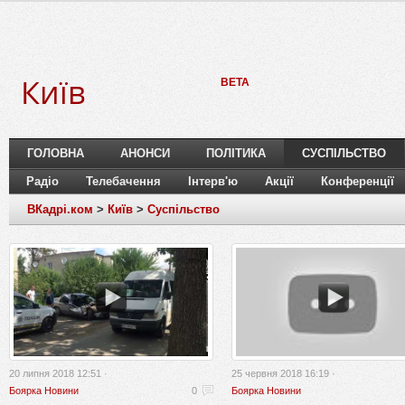
Київ
BETA
ГОЛОВНА
АНОНСИ
ПОЛІТИКА
СУСПІЛЬСТВО
Радіо
Телебачення
Інтерв'ю
Акції
Конференції
ВКадрі.ком
>
Київ
>
Суспільство
20 липня 2018 12:51 ·
25 червня 2018 16:19 ·
Боярка Новини
0
Боярка Новини