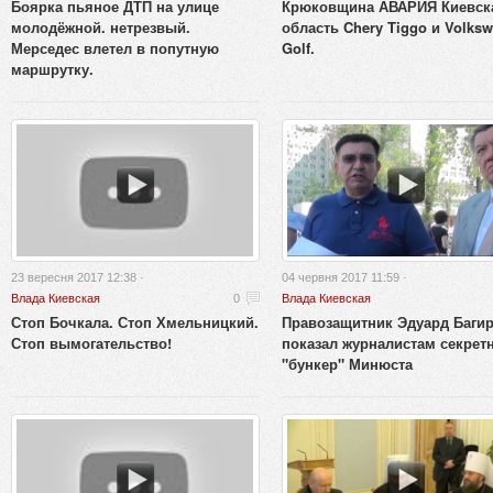
Боярка пьяное ДТП на улице
Крюковщина АВАРИЯ Киевск
молодёжной. нетрезвый.
область Chery Tiggo и Volks
Мерседес влетел в попутную
Golf.
маршрутку.
23 вересня 2017 12:38 ·
04 червня 2017 11:59 ·
Влада Киевская
0
Влада Киевская
Стоп Бочкала. Стоп Хмельницкий.
Правозащитник Эдуард Баги
Стоп вымогательство!
показал журналистам секрет
"бункер" Минюста