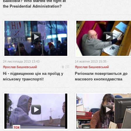
Банковій? Who started the fight at
the Presidential Administration?
24 листопада 2013 13:43 ·
14 жовтня 2013 15:35 ·
Ярослав Бишневський
0
Ярослав Бишневський
Ні - підвищенню цін на проїзд у
Регіонали повертаються до
міському транспорті!
масового кнопкодавства