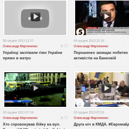
08 грудня 2013 12:27 ·
04 грудня 2013 21:16 ·
Олександр Мартиненко
0
Олександр Мартиненко
Українці заспівали гімн України
Порошенко захищає побитих
прямо в метро
активістів на Банковій
03 грудня 2013 07:19 ·
03 грудня 2013 07:01 ·
Олександр Мартиненко
0
Олександр Мартиненко
Хто спровокував бійку на вул.
Друга ніч в КМДА. #Євромай