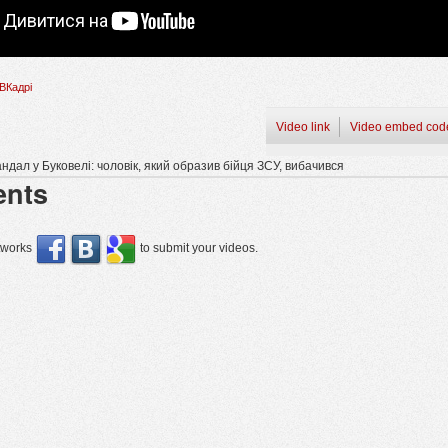
ВКадрі
Video link
Video embed cod
ндал у Буковелі: чоловік, який образив бійця ЗСУ, вибачився
nts
etworks
to submit your videos.