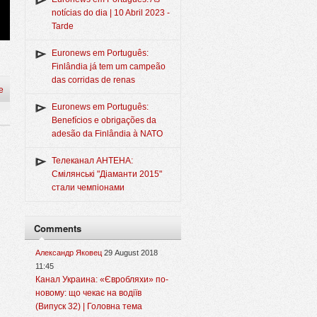
notícias do dia | 10 Abril 2023 -
Tarde
Euronews em Português:
Finlândia já tem um campeão
das corridas de renas
e
Euronews em Português:
Benefícios e obrigações da
adesão da Finlândia à NATO
Телеканал АНТЕНА:
Смілянські "Діаманти 2015"
стали чемпіонами
Comments
Александр Яковец
29 August 2018
11:45
Канал Украина: «Євробляхи» по-
новому: що чекає на водіїв
(Випуск 32) | Головна тема