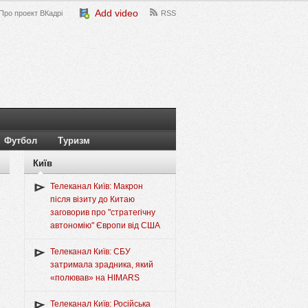
Add video
Про проект ВКадрі
RSS
Футбол
Туризм
Київ
Телеканал Київ: Макрон
після візиту до Китаю
заговорив про "стратегічну
автономію" Європи від США
Телеканал Київ: СБУ
затримала зрадника, який
«полював» на HIMARS
Телеканал Київ: Російська