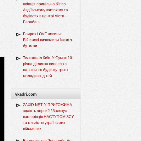
авіація прицільно б'є по
Авдіївському коксохіму та
будівлях в центрі міста -
Барабаш
Боярка LOVE новини:
Військові визволили їжака з
бутилки.
Телеканал Київ: У Сумах 10-
річна дівчинка винесла з
палаючого будинку трьох
молодших дітей
vkadri.com
ZAXID.NET: У ПРИГОЖИНА
здають нерви? / Залякує
вагнерівців НАСТУПОМ ЗСУ
та кількістю українських
військових
Euronews em Português: As