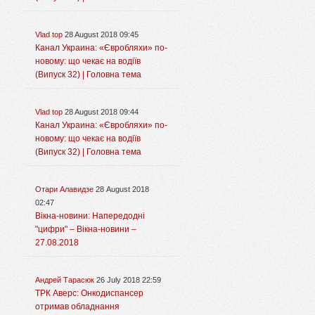
Vlad top
28 August 2018 09:45
Канал Украина: «Євробляхи» по-
новому: що чекає на водіїв
(Випуск 32) | Головна тема
Vlad top
28 August 2018 09:44
Канал Украина: «Євробляхи» по-
новому: що чекає на водіїв
(Випуск 32) | Головна тема
Отари Алавидзе
28 August 2018
02:47
Вікна-новини: Напередодні
"цифри" – Вікна-новини –
27.08.2018
Андрей Тарасюк
26 July 2018 22:59
ТРК Аверс: Онкодиспансер
отримав обладнання