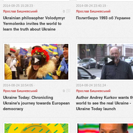
2014-08-25 15:28:23 ·
2014-08-24 23:40:19 ·
Ярослав Бишневський
0
Ярослав Бишневський
Ukrainian philosopher Volodymyr
Политбюро 1993 об Украине
Yermolenko invites the world to
learn the truth about Ukraine
2014-08-24 10:54:05 ·
2014-08-24 10:51:24 ·
Ярослав Бишневський
0
Ярослав Бишневський
Ukraine Today: Chronicling
Author Andrey Kurkov wants t
Ukraine's journey towards European
world to see the real Ukraine -
democracy
Ukraine Today launch