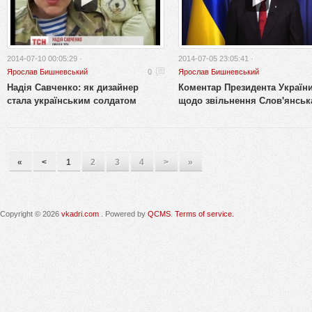
2014-07-10 00:05:29 ·
2014-07-05 23:05:41 ·
Ярослав Бишневський
0
Ярослав Бишневський
Надія Савченко: як дизайнер
Коментар Президента Україн
стала українським солдатом
щодо звільнення Слов'янськ
«
<
1
2
3
4
>
»
Copyright © 2026
vkadri.com
. Powered by
QCMS
.
Terms of service.