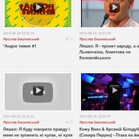
2014-08-18 14:31:12 ·
2014-08-16 19:37:08 ·
Ярослав Бишневський
0
Ярослав Бишневський
*Андон тижня #1
Ляшко: Я - проект народу, а 
Льовочкіна, Ахметова чи
Коломойського
2014-08-16 19:31:11 ·
2014-08-16 19:24:57 ·
Ярослав Бишневський
0
Ярослав Бишневський
Ляшко: Я буду говорити правду і
Кому Вниз & Арсеній Білодуб
мене не зупинить ні кулак, ні куля
(Сокира Перуна) - Птаха на й