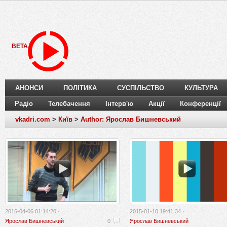
BETA
АНОНСИ
ПОЛІТИКА
СУСПІЛЬСТВО
КУЛЬТУРА
Радіо
Телебачення
Інтерв'ю
Акції
Конференції
vkadri.com
>
Київ
>
Author: Ярослав Бишневський
2016-04-06 01:14:20 ·
2015-01-10 19:41:34 ·
Ярослав Бишневський
0
Ярослав Бишневський