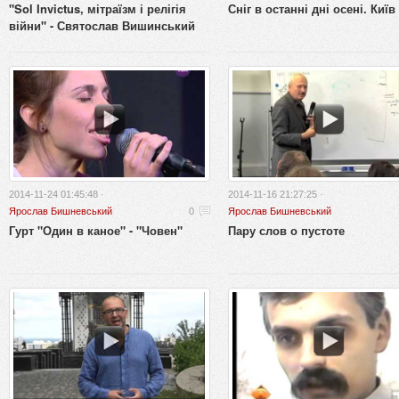
"Sol Invictus, мітраїзм і релігія
Сніг в останні дні осені. Київ
війни" - Святослав Вишинський
2014-11-24 01:45:48 ·
2014-11-16 21:27:25 ·
Ярослав Бишневський
0
Ярослав Бишневський
Гурт "Один в каное" - "Човен"
Пару слов о пустоте