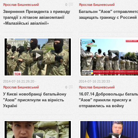
Ярослав Бишневський
0
Ярослав Бишневський
Звернення Президента з приводу
Батальон "Азов" отправляет
трагедії з літаком авіакомпанії
защищать границу с Россией
«Малазійські авіалінії»
2014-07-16 21:26:20 ·
2014-07-16 21:20:33 ·
Ярослав Бишневський
0
Ярослав Бишневський
У Києві новобранці батальйону
16.07.14 Добровольцы батал
"Азов" присягнули на вірність
"Азов" приняли присягу и
Україні
отправились на войну