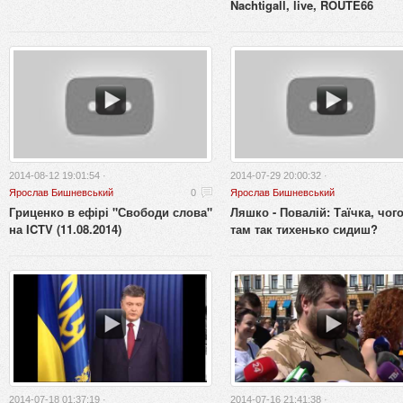
Nachtigall, live, ROUTE66
2014-08-12 19:01:54 ·
2014-07-29 20:00:32 ·
Ярослав Бишневський
0
Ярослав Бишневський
Гриценко в ефірі "Свободи слова"
Ляшко - Повалій: Таїчка, чого
на ICTV (11.08.2014)
там так тихенько сидиш?
2014-07-18 01:37:19 ·
2014-07-16 21:41:38 ·