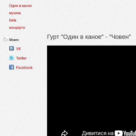
Один в каное
музика
Київ
концерти
Гурт "Один в каное" - "Човен"
Share:
VK
Twitter
Facebook