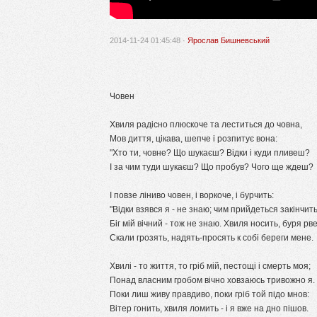
2014-11-24 01:45:48 ·
Ярослав Бишневський
Човен
Хвиля радісно плюскоче та леститься до човна,
Мов диття, цікава, шепче і розпитує вона:
"Хто ти, човне? Що шукаєш? Відки і куди пливеш?
І за чим туди шукаєш? Що пробув? Чого ще ждеш?
І повзе ліниво човен, і воркоче, і бурчить:
"Відки взявся я - не знаю; чим прийдеться закінчит
Біг мій вічний - тож не знаю. Хвиля носить, буря рве
Скали грозять, надять-просять к собі береги мене.
Хвилі - то життя, то гріб мій, пестощі і смерть моя;
Понад власним гробом вічно ховзаюсь тривожно я.
Поки лиш живу правдиво, поки гріб той підо мнов:
Вітер гонить, хвиля ломить - і я вже на дно пішов.