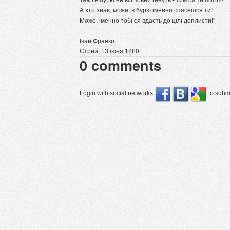
Таж і в бурю не всі човни гинуть - тим ся ти потіш!
А хто знає, може, в бурю іменно спасешся ти!
Може, іменно тобі ся вдасть до цілі доплисти!"
Іван Франко
Стрий, 13 іюня 1880
0
comments
Login with social networks
to submi