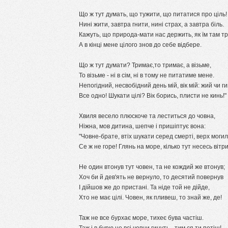
Що ж тут думать, що тужити, що питатися про ціль!
Нині жити, завтра гнити, нині страх, а завтра біль.
Кажуть, що природа-мати нас держить, як їм там тр
А в кінці мене цілого знов до себе відбере.
Що ж тут думати? Тримає,то тримає, а візьме,
То візьме - ні в сім, ні в тому не питатиме мене.
Непогідний, несвобідний день мій, вік мій: жий чи ги
Все одно! Шукати цілі? Вік борись, плисти не кинь!"
Хвиля весело плюскоче та леститься до човна,
Ніжна, мов дитина, шепче і пришіптує вона:
"Човне-брате, втіх шукати серед смерті, верх могил
Се ж не горе! Глянь на море, кілько тут несесь вітри
Не один втонув тут човен, та не кождий же втонув;
Хоч би й дев'ять не вернуло, то десятий повернув
І дійшов же до пристані. Та ніде той не дійде,
Хто не має цілі. Човен, як пливеш, то знай же, де!
Таж не все бурхає море, тихеє бува частіш.