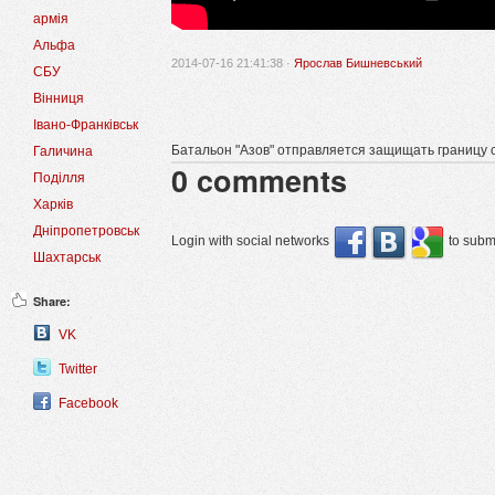
армія
Альфа
2014-07-16 21:41:38 ·
Ярослав Бишневський
СБУ
Вінниця
Івано-Франківськ
Батальон "Азов" отправляется защищать границу с
Галичина
0
comments
Поділля
Харків
Дніпропетровськ
Login with social networks
to submi
Шахтарськ
Share:
VK
Twitter
Facebook