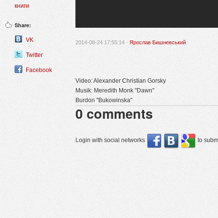
книги
Share:
VK
2014-08-24 17:55:14 ·
Ярослав Бишневський
Twitter
Facebook
Video: Alexander Christian Gorsky
Musik: Meredith Monk "Dawn"
Burdon "Bukowinska"
0
comments
Login with social networks
to submi