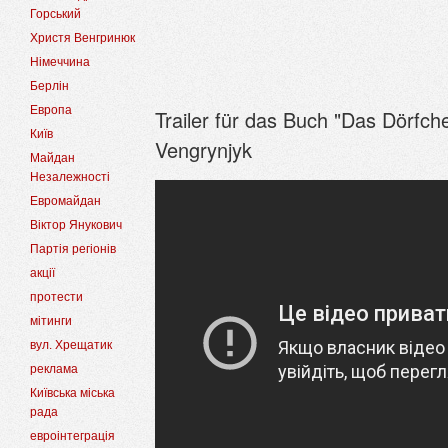
Горський
Христя Венгринюк
Німеччина
Берлін
Европа
Trailer für das Buch "Das Dörfch
Київ
Vengrynjyk
Майдан
Незалежності
Евромайдан
Віктор Янукович
Партія регіонів
акції
протести
мітинги
вул. Хрещатик
реклама
Київська міська
рада
евроінтеграція