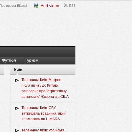
Add video
Про проект ВКадрі
RSS
Футбол
Туризм
Київ
Телеканал Київ: Макрон
після візиту до Китаю
заговорив про "стратегічну
автономію" Європи від США
Телеканал Київ: СБУ
затримала зрадника, який
«полював» на HIMARS
Телеканал Київ: Російська