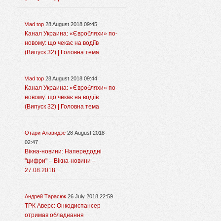
Vlad top
28 August 2018 09:45
Канал Украина: «Євробляхи» по-
новому: що чекає на водіїв
(Випуск 32) | Головна тема
Vlad top
28 August 2018 09:44
Канал Украина: «Євробляхи» по-
новому: що чекає на водіїв
(Випуск 32) | Головна тема
Отари Алавидзе
28 August 2018
02:47
Вікна-новини: Напередодні
"цифри" – Вікна-новини –
27.08.2018
Андрей Тарасюк
26 July 2018 22:59
ТРК Аверс: Онкодиспансер
отримав обладнання