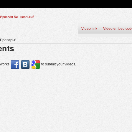
Ярослав Бишневський
Video link
Video embed cod
"Бровары".
nts
etworks
to submit your videos.