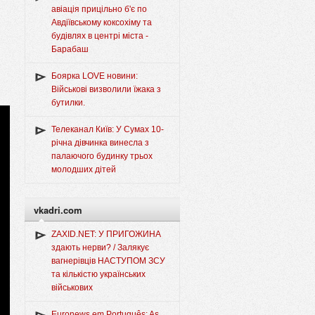
авіація прицільно б'є по
Авдіївському коксохіму та
будівлях в центрі міста -
Барабаш
Боярка LOVE новини:
Військові визволили їжака з
бутилки.
Телеканал Київ: У Сумах 10-
річна дівчинка винесла з
палаючого будинку трьох
молодших дітей
vkadri.com
ZAXID.NET: У ПРИГОЖИНА
здають нерви? / Залякує
вагнерівців НАСТУПОМ ЗСУ
та кількістю українських
військових
Euronews em Português: As