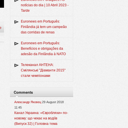
notícias do dia | 10 Abril 2023 -
Tarde
Euronews em Português:
Finlândia já tem um campeão
e
das corridas de renas
Euronews em Português:
Benefícios e obrigações da
adesão da Finlândia à NATO
Телеканал АНТЕНА:
Смілянські "Діаманти 2015"
стали чемпіонами
Comments
Александр Яковец
29 August 2018
11:45
Канал Украина: «Євробляхи» по-
новому: що чекає на водіїв
(Випуск 32) | Головна тема