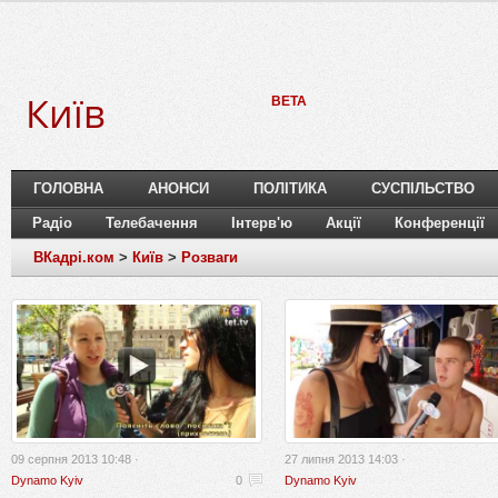
Київ
BETA
ГОЛОВНА
АНОНСИ
ПОЛІТИКА
СУСПІЛЬСТВО
Радіо
Телебачення
Інтерв'ю
Акції
Конференції
ВКадрі.ком
>
Київ
>
Розваги
09 серпня 2013 10:48 ·
27 липня 2013 14:03 ·
Dynamo Kyiv
0
Dynamo Kyiv