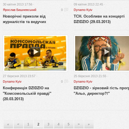
30 квітня 2013 17:56 ·
09 квітня 2013 22:45 ·
Ярослав Бишневський
0
Dynamo Kyiv
Новорічні приколи від
ТСН. Особливе на концерті
журналістів та ведучих
DZIDZIO (29.03.2013)
27 березня 2013 23:57 ·
25 березня 2013 21:55 ·
Dynamo Kyiv
0
Dynamo Kyiv
Конференція DZIDZIO на
DZIDZIO - зірковий гість про
"Комсомольській правді"
"Альо, директор?!"
(20.03.2013)
«
<
1
2
3
4
5
>
»