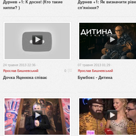
Дурнев +1: К доске! (Кто такие
Дурнев +1: Як визначити рів
хиппи? )
сп'яніння?
24 травня 2013 22:36 ·
07 травня 2013 01:29 ·
Ярослав Бишневський
0
Ярослав Бишневський
Дочка Яценюка співає
Бумбокс - Дитина