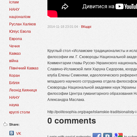
іслам
НАНУ
націоналізм
Руслан Халіков
2014-11-18 23:01:04 ·
ВКадрі
Юліус Евола
Европа
Чечня
Круглый стол «Исламские традиционалисты и исла
Кавказ
философии им. Г. Сковороды Национальной академи
війна
Комментарии главы Русско-Украинского националь
Північний Кавказ
Славяно-Исламской лиги Харуна Сидорова, коорд
клуба Елены Семеняки, идеологического рефере
Коран
младшего научного сотрудника отдела философск
Біблія
Сковороды Национальной академии наук Украины
Леонід Кияниця
философии Центра гуманитарного образования Н
НАНУ
Александра Маслака.
наука
http://politosophia.org/page/islamskie-traditsionalisty-
круглі столи
0
comments
Share:
VK