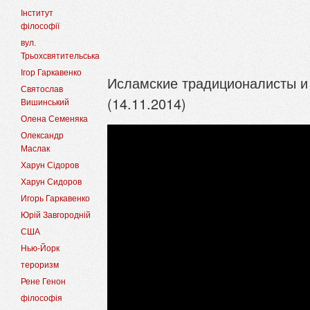
Інститут
філософії
вул.
Трьохсвятительська
Ігор Гаркавенко
Исламские традиционалисты и
Святослав
(14.11.2014)
Вишинський
Олена Семеняка
Олександр
Маслак
Харун Сідоров
Харун Сидоров
Игорь Гаркавенко
Юрій Завгородній
США
Нью-Йорк
тероризм
Рене Генон
філософія