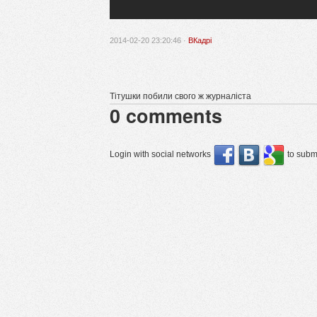
2014-02-20 23:20:46 ·
ВКадрі
Тітушки побили свого ж журналіста
0
comments
Login with social networks
to submi