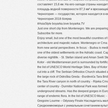
составляет 15,6 км. На юго-западе страны находи
площадь водной поверхности 87,3 км² и врезающийс
Черногория — государство, которое находится в ю
Черногория 2018 боярка
#AsiaStyle boyarka.love boyarka.TV
Just one short clip from Montenegro. We are preparin
Subscribe for more.
Enjoy small, but one of the most beautiful countries of
architecture and majestic nature. Montenegro or Crna G
from new aerial perspectives. In focus: - Budva is med
one of the oldest settlements on the Adriatic coast. Capi
diverse nightlife. - St. Stefan island and Aman Sveti St
Kotor - old Mediterranean port is surrounded by fortific
the list of UNESCO World Heritage Sites. Bay of Kotor
cut into a cliff. The Serbian Orthodox Church situated 
the large rock of Ostroška Greda - Đurđevića Tara Br
the Tara River canyon in north of country. - Rijeka Crn
center of country - Durmitor National Park was formed 
underground streams. Has the deepest gorges in Europ
range of endemic flora. In the list of UNESCO Music: -
Gregoire Lourme – Odyssey Finale Насладитесь мал
Средиземноморья с уникальным сочетанием культ