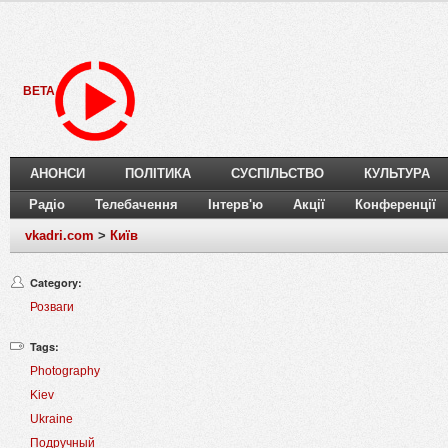
BETA
АНОНСИ
ПОЛІТИКА
СУСПІЛЬСТВО
КУЛЬТУРА
Радіо
Телебачення
Інтерв'ю
Акції
Конференції
vkadri.com
>
Київ
Category:
Розваги
Tags:
Photography
Kiev
Ukraine
Подручный