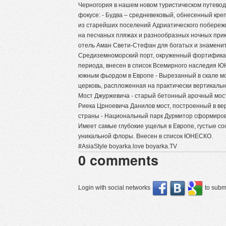
Черногория в нашем новом туристическом путеводи
фокусе: - Будва – средневековый, обнесенный кре
из старейших поселений Адриатического побережь
на песчаных пляжах и разнообразных ночных при
отель Аман Свети-Стефан для богатых и знаменит
Средиземноморский порт, окруженный фортифик
периода, внесен в список Всемирного наследия Ю
южным фьордом в Европе - Вырезанный в скале мо
церковь, распложенная на практически вертикальн
Мост Джуржевича - старый бетонный арочный мост 
Риека Црноевича Данилов мост, построенный в ве
страны - Национальный парк Дурмитор сформиров
Имеет самые глубокие ущелья в Европе, густые со
уникальной флоры. Внесен в список ЮНЕСКО.
#AsiaStyle boyarka.love boyarka.TV
0
comments
Login with social networks
to submi