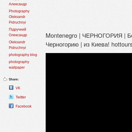
Александр
Photography
Oleksandr
Pidruchnyi
Підручний
Montenegro | ЧЕРНОГОРИЯ | Бо
Олександр
Черногорию | из Киева! hottour
Oleksandr
Pidruchnyi
photography blog
photography
wallpaper
Share:
VK
Twitter
Facebook