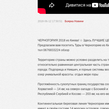
2018-06-12 17:50:51 ·
Боярка Новини
ЧЕРНОГОРИЯ 2018 из Киева! ☆ Здесь ЛУЧШИЕ ЦЕ
Предлагаем вам посетить Туры в Черногорию из Кие
тел 0676833224 обзор
Территорию страны можно условно разделить на т
относительно равнинная центральная часть стран
города: Подгорица и Никшич, и горные системы во
озер уникальной красоты. отдых море горы
Протяжённость сухопутных границ государства сос
Хорватией — 14 км; на северо-западе с Боснией и 
Республикой Сербией и Косово — 203 км; на юго-в
Континентальная береговая линия Черногории име
имеет в своём составе 14 морских островов, сово