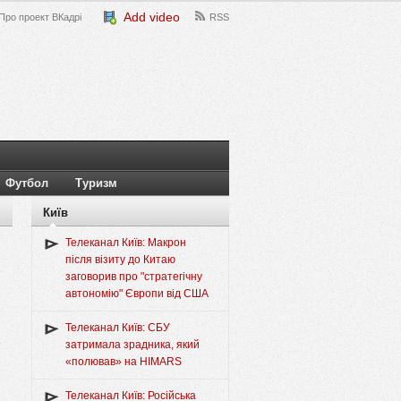
Add video
Про проект ВКадрі
RSS
Футбол
Туризм
Київ
Телеканал Київ: Макрон
після візиту до Китаю
заговорив про "стратегічну
автономію" Європи від США
Телеканал Київ: СБУ
затримала зрадника, який
«полював» на HIMARS
Телеканал Київ: Російська