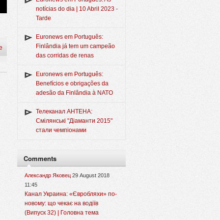
notícias do dia | 10 Abril 2023 -
Tarde
Euronews em Português:
Finlândia já tem um campeão
e
das corridas de renas
Euronews em Português:
Benefícios e obrigações da
adesão da Finlândia à NATO
Телеканал АНТЕНА:
Смілянські "Діаманти 2015"
стали чемпіонами
Comments
Александр Яковец
29 August 2018
11:45
Канал Украина: «Євробляхи» по-
новому: що чекає на водіїв
(Випуск 32) | Головна тема