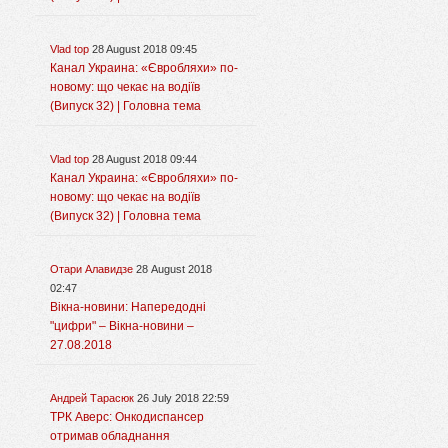
Vlad top
28 August 2018 09:45
Канал Украина: «Євробляхи» по-
новому: що чекає на водіїв
(Випуск 32) | Головна тема
Vlad top
28 August 2018 09:44
Канал Украина: «Євробляхи» по-
новому: що чекає на водіїв
(Випуск 32) | Головна тема
Отари Алавидзе
28 August 2018
02:47
Вікна-новини: Напередодні
"цифри" – Вікна-новини –
27.08.2018
Андрей Тарасюк
26 July 2018 22:59
ТРК Аверс: Онкодиспансер
отримав обладнання