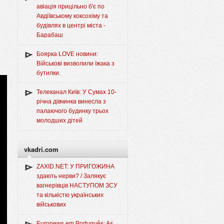
авіація прицільно б'є по
Авдіївському коксохіму та
будівлях в центрі міста -
Барабаш
Боярка LOVE новини:
Військові визволили їжака з
бутилки.
Телеканал Київ: У Сумах 10-
річна дівчинка винесла з
палаючого будинку трьох
молодших дітей
vkadri.com
ZAXID.NET: У ПРИГОЖИНА
здають нерви? / Залякує
вагнерівців НАСТУПОМ ЗСУ
та кількістю українських
військових
Euronews em Português: As