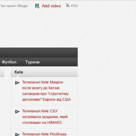
Add video
Про проект ВКадрі
RSS
Футбол
Туризм
Київ
Телеканал Київ: Макрон
після візиту до Китаю
заговорив про "стратегічну
автономію" Європи від США
Телеканал Київ: СБУ
затримала зрадника, який
«полював» на HIMARS
Телеканал Київ: Російська