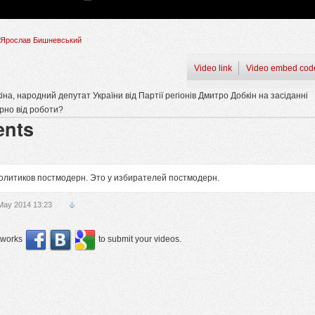
Ярослав Бишневський
Video link
Video embed cod
на, народний депутат України від Партії регіонів Дмитро Добкін на засіданні
рно від роботи?
nts
политиков постмодерн. Это у избирателей постмодерн.
May 2014 13:23
etworks
to submit your videos.