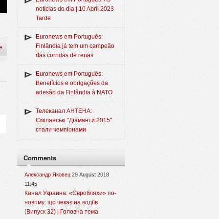
notícias do dia | 10 Abril 2023 -
Tarde
Euronews em Português:
Finlândia já tem um campeão
e
das corridas de renas
Euronews em Português:
Benefícios e obrigações da
adesão da Finlândia à NATO
Телеканал АНТЕНА:
Смілянські "Діаманти 2015"
стали чемпіонами
Comments
Александр Яковец
29 August 2018
11:45
Канал Украина: «Євробляхи» по-
новому: що чекає на водіїв
(Випуск 32) | Головна тема