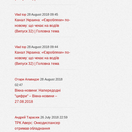
Vlad top
28 August 2018 09:45
Канал Украина: «Євробляхи» по-
новому: що чекає на водіїв
(Випуск 32) | Головна тема
Vlad top
28 August 2018 09:44
Канал Украина: «Євробляхи» по-
новому: що чекає на водіїв
(Випуск 32) | Головна тема
Отари Алавидзе
28 August 2018
02:47
Вікна-новини: Напередодні
"цифри" – Вікна-новини –
27.08.2018
Андрей Тарасюк
26 July 2018 22:59
ТРК Аверс: Онкодиспансер
отримав обладнання