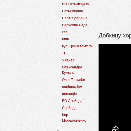
ВО Батьківщина
Батьківщина
Партія регіонів
Верховна Рада
сесії
Добкину хо
Київ
вул. Грушевського
ТБ
5 канал
Олександра
Кужель
Олег Тягнибок
націоналізм
опозиція
ВО Свобода
Свобода
Ігор
Мірошниченко