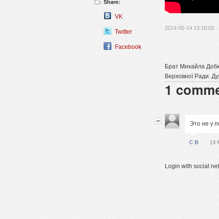
Share:
VK
2014-05-14 13:16:02 ·
Twitter
Facebook
Брат Михайла Добкі
Верховної Ради. Ду
1
comme
Это не у 
С В
14 
Login with social n