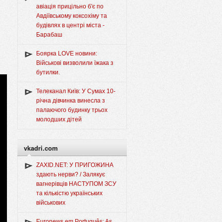
авіація прицільно б'є по
Авдіївському коксохіму та
будівлях в центрі міста -
Барабаш
Боярка LOVE новини:
Військові визволили їжака з
бутилки.
Телеканал Київ: У Сумах 10-
річна дівчинка винесла з
палаючого будинку трьох
молодших дітей
vkadri.com
ZAXID.NET: У ПРИГОЖИНА
здають нерви? / Залякує
вагнерівців НАСТУПОМ ЗСУ
та кількістю українських
військових
Euronews em Português: As