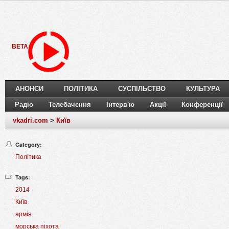
BETA
АНОНСИ
ПОЛІТИКА
СУСПІЛЬСТВО
КУЛЬТУРА
Радіо
Телебачення
Інтерв'ю
Акції
Конференції
vkadri.com
>
Київ
Category:
Політика
Tags:
2014
Київ
армія
морська піхота