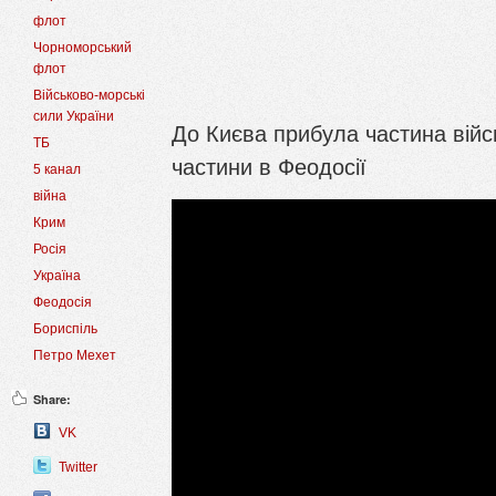
флот
Чорноморський
флот
Військово-морські
сили України
До Києва прибула частина війс
ТБ
частини в Феодосії
5 канал
війна
Крим
Росія
Україна
Феодосія
Бориспіль
Петро Мехет
Share:
VK
Twitter