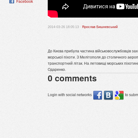
Facebook
2014-03-26 18:05:13 ·
Ярослав Бишневський
До Києва прибула частина військовослужбовців за
морської піхоти. З Мелітополя до столичного аероп
транспортний літак. На летовищі морських піхотин
Одаренко.
0
comments
Login with social networks
to submi