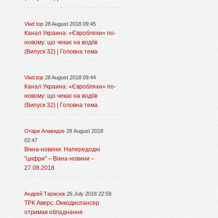
Vlad top
28 August 2018 09:45
Канал Украина: «Євробляхи» по-
новому: що чекає на водіїв
(Випуск 32) | Головна тема
Vlad top
28 August 2018 09:44
Канал Украина: «Євробляхи» по-
новому: що чекає на водіїв
(Випуск 32) | Головна тема
Отари Алавидзе
28 August 2018
02:47
Вікна-новини: Напередодні
"цифри" – Вікна-новини –
27.08.2018
Андрей Тарасюк
26 July 2018 22:59
ТРК Аверс: Онкодиспансер
отримав обладнання