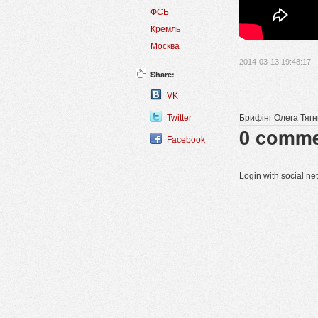
ФСБ
Кремль
Москва
2014-03-13 19:48:17 ·
Share:
VK
Twitter
Брифінг Олега Тягн
0
comme
Facebook
Login with social n