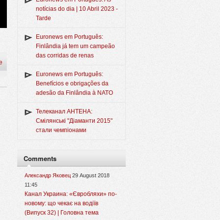
notícias do dia | 10 Abril 2023 -
Tarde
Euronews em Português:
Finlândia já tem um campeão
das corridas de renas
e
Euronews em Português:
Benefícios e obrigações da
adesão da Finlândia à NATO
Телеканал АНТЕНА:
Смілянські "Діаманти 2015"
стали чемпіонами
Comments
Александр Яковец
29 August 2018
11:45
Канал Украина: «Євробляхи» по-
новому: що чекає на водіїв
(Випуск 32) | Головна тема