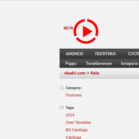
BETA
АНОНСИ
ПОЛІТИКА
СУСП
Радіо
Телебачення
Інтерв'ю
vkadri.com
>
Київ
Category:
Політика
Tags:
2014
Олег Тягнибок
ВО Свобода
Свобода