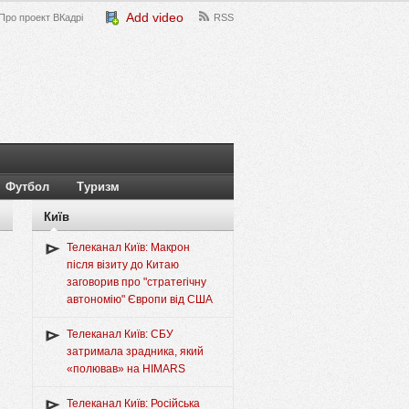
Add video
Про проект ВКадрі
RSS
Футбол
Туризм
Київ
Телеканал Київ: Макрон
після візиту до Китаю
заговорив про "стратегічну
автономію" Європи від США
Телеканал Київ: СБУ
затримала зрадника, який
«полював» на HIMARS
Телеканал Київ: Російська