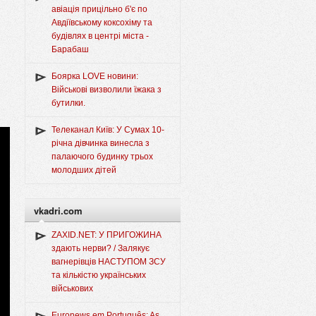
авіація прицільно б'є по
Авдіївському коксохіму та
будівлях в центрі міста -
Барабаш
Боярка LOVE новини:
Військові визволили їжака з
бутилки.
Телеканал Київ: У Сумах 10-
річна дівчинка винесла з
палаючого будинку трьох
молодших дітей
vkadri.com
ZAXID.NET: У ПРИГОЖИНА
здають нерви? / Залякує
вагнерівців НАСТУПОМ ЗСУ
та кількістю українських
військових
Euronews em Português: As