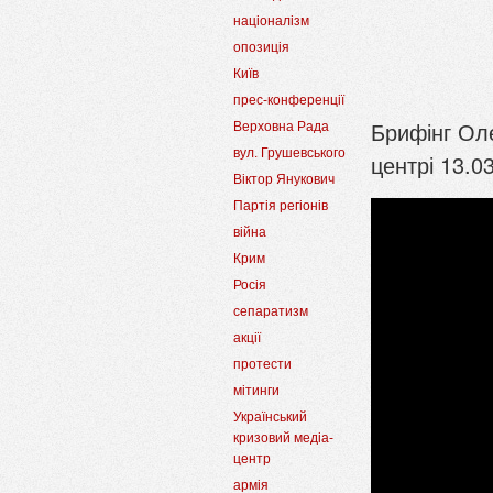
націоналізм
опозиція
Київ
прес-конференції
Брифінг Оле
Верховна Рада
вул. Грушевського
центрі 13.0
Віктор Янукович
Партія регіонів
війна
Крим
Росія
сепаратизм
акції
протести
мітинги
Український
кризовий медіа-
центр
армія