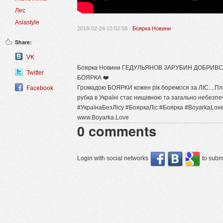
Лес
Asiastyle
2018-02-24 13:02:58 ·
Боярка Новини
Share:
VK
Боярка Новини‎ ГЕДУЛЬЯНОВ ЗАРУБИН ДОБРИВ
Twitter
БОЯРКА ❤️
Громадою БОЯРКИ кожен рік боремося за ЛІС....План
Facebook
рубка в Україні стає нищівною та загально небезпеч
#УкраїнаБезЛісу #БояркаЛіс #Боярка #BoyarkaLove
www.Boyarka.Love
0
comments
Login with social networks
to submi