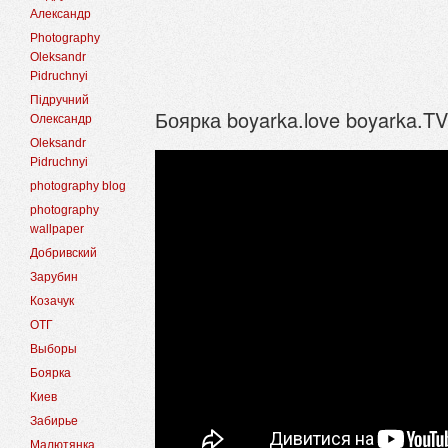
Александр
Photography
Oleksandr
Pidruchnyi
Підручний
Боярка boyarka.love boyarka.T
Олександр
Oleksandr
Pidruchnyi
photography blog
photography
wallpaper
Добривский
Зарубин
Козачук
ОТГ
Выборы
Боярка
Киев
Забирье
Малютянка