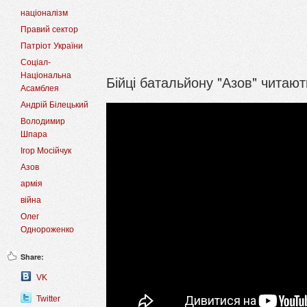
націоналізм
Правий сектор
Патріот України
Соціал-
Національна
Бійці батальйону "Азов" читаю
Асамблея
Андрій Білецький
Володимир
Шпара
Ігор Мосійчук
Азов
армія
війна
Олег
Однороженко
Share:
VK
Twitter