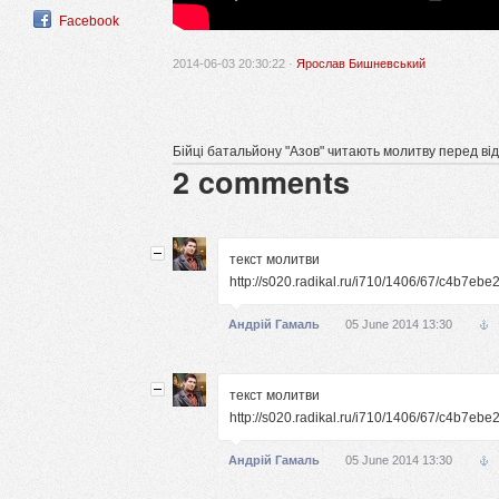
Facebook
2014-06-03 20:30:22 ·
Ярослав Бишневський
Бійці батальйону "Азов" читають молитву перед від
2
comments
текст молитви
http://s020.radikal.ru/i710/1406/67/c4b7ebe
Андрій Гамаль
05 June 2014 13:30
текст молитви
http://s020.radikal.ru/i710/1406/67/c4b7ebe
Андрій Гамаль
05 June 2014 13:30