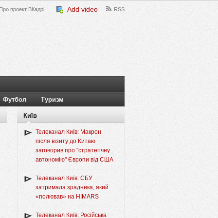
Add video
Про проект ВКадрі
RSS
Футбол
Туризм
Київ
Телеканал Київ: Макрон
після візиту до Китаю
заговорив про "стратегічну
автономію" Європи від США
Телеканал Київ: СБУ
затримала зрадника, який
«полював» на HIMARS
Телеканал Київ: Російська