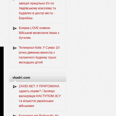
авіація прицільно б'є по
Авдіївському коксохіму та
будівлях в центрі міста -
Барабаш
Боярка LOVE новини:
Військові визволили їжака з
бутилки.
Телеканал Київ: У Сумах 10-
річна дівчинка винесла з
палаючого будинку трьох
молодших дітей
vkadri.com
ZAXID.NET: У ПРИГОЖИНА
здають нерви? / Залякує
вагнерівців НАСТУПОМ ЗСУ
та кількістю українських
військових
Euronews em Português: As