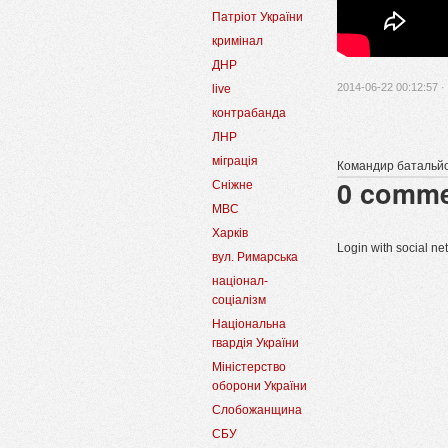
Патріот України
кримінал
ДНР
2014-06-22 00:12:57 ·
live
контрабанда
ЛНР
міграція
Командир батальйон
0
comme
Сніжне
МВС
Харків
Login with social n
вул. Римарська
націонал-
соціалізм
Національна
гвардія України
Міністерство
оборони України
Слобожанщина
СБУ