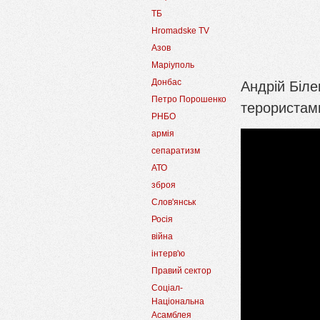
ТБ
Hromadske TV
Азов
Маріуполь
Андрій Біле
Донбас
Петро Порошенко
терористами
РНБО
армія
сепаратизм
АТО
зброя
Слов'янськ
Росія
війна
інтерв'ю
Правий сектор
Соціал-
Національна
Асамблея