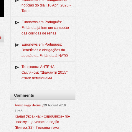
notícias do dia | 10 Abril 2023 -
Tarde
Euronews em Português:
Finlândia já tem um campeão
das corridas de renas
e
Euronews em Português:
Benefícios e obrigações da
adesão da Finlândia à NATO
Телеканал АНТЕНА:
Смілянські "Діаманти 2015"
стали чемпіонами
Comments
Александр Яковец
29 August 2018
11:45
Канал Украина: «Євробляхи» по-
новому: що чекає на водіїв
(Випуск 32) | Головна тема