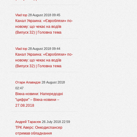
Vlad top
28 August 2018 09:45
Канал Украина: «Євробляхи» по-
новому: що чекає на водіїв
(Випуск 32) | Головна тема
Vlad top
28 August 2018 09:44
Канал Украина: «Євробляхи» по-
новому: що чекає на водіїв
(Випуск 32) | Головна тема
Отари Алавидзе
28 August 2018
02:47
Вікна-новини: Напередодні
"цифри" – Вікна-новини –
27.08.2018
Андрей Тарасюк
26 July 2018 22:59
ТРК Аверс: Онкодиспансер
отримав обладнання