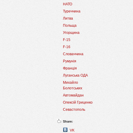
НАТО
Туреччина
Литва
Польща
Угорщина
F-15
F-16
Словаччина
Румунія
Франція
Луганська ОДА
Михайло
Болотських
Автомайдан
Олексій Гриценко
Севастополь
Share:
VK