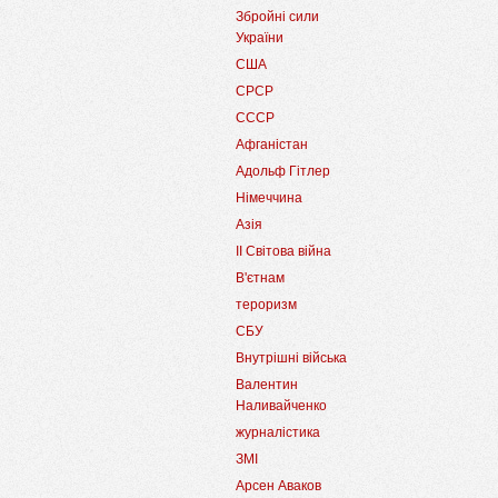
Збройні сили
України
США
СРСР
СССР
Афганістан
Адольф Гітлер
Німеччина
Азія
II Світова війна
В'єтнам
тероризм
СБУ
Внутрішні війська
Валентин
Наливайченко
журналістика
ЗМІ
Арсен Аваков