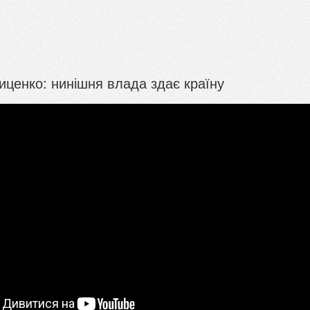
иценко: нинішня влада здає країну