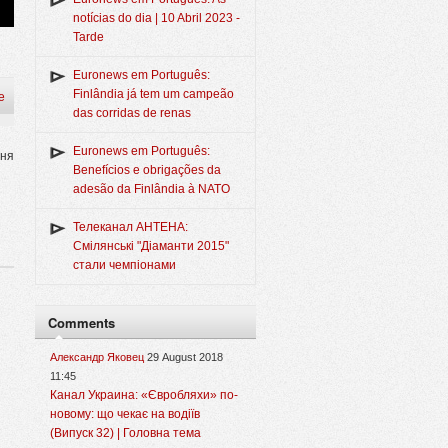
notícias do dia | 10 Abril 2023 -
Tarde
Euronews em Português:
Finlândia já tem um campeão
e
das corridas de renas
Euronews em Português:
зня
Benefícios e obrigações da
adesão da Finlândia à NATO
Телеканал АНТЕНА:
Смілянські "Діаманти 2015"
стали чемпіонами
Comments
Александр Яковец
29 August 2018
11:45
Канал Украина: «Євробляхи» по-
новому: що чекає на водіїв
(Випуск 32) | Головна тема