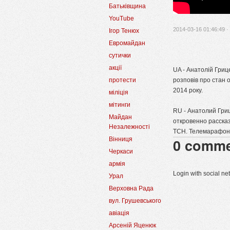
Батьківщина
YouTube
2014-03-16 01:46:49 ·
Ігор Тенюх
Евромайдан
сутички
акції
UA - Анатолій Гриц
протести
розповів про стан 
2014 року.
міліція
мітинги
RU - Анатолий Гри
Майдан
откровенно расска
Незалежності
ТСН. Телемарафон 
Вінниця
0
comme
Черкаси
армія
Login with social n
Урал
Верховна Рада
вул. Грушевського
авіація
Арсеній Яценюк