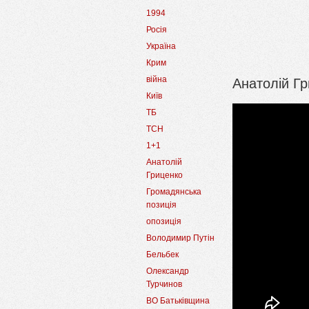
1994
Росія
Україна
Крим
Анатолій Гр
війна
Київ
ТБ
ТСН
1+1
Анатолій
Гриценко
Громадянська
позиція
опозиція
Володимир Путін
Бельбек
Олександр
Турчинов
ВО Батьківщина