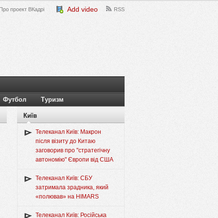
Add video
Про проект ВКадрі
RSS
Футбол
Туризм
Київ
Телеканал Київ: Макрон
після візиту до Китаю
заговорив про "стратегічну
автономію" Європи від США
Телеканал Київ: СБУ
затримала зрадника, який
«полював» на HIMARS
Телеканал Київ: Російська