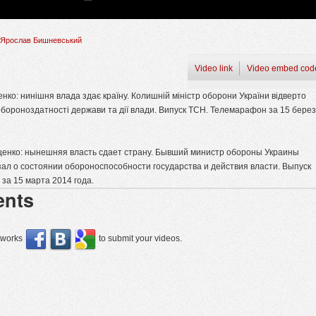
Ярослав Бишневський
Video link
Video embed cod
енко: нинішня влада здає країну. Колишній міністр оборони України відверто
обороноздатності держави та дії влади. Випуск ТСН. Телемарафон за 15 бере
ценко: нынешняя власть сдает страну. Бывший министр обороны Украины
зал о состоянии обороноспособности государства и действия власти. Выпуск
за 15 марта 2014 года.
nts
etworks
to submit your videos.