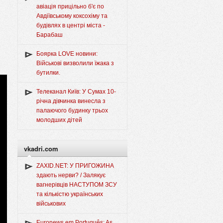
авіація прицільно б'є по
Авдіївському коксохіму та
будівлях в центрі міста -
Барабаш
Боярка LOVE новини:
Військові визволили їжака з
бутилки.
Телеканал Київ: У Сумах 10-
річна дівчинка винесла з
палаючого будинку трьох
молодших дітей
vkadri.com
ZAXID.NET: У ПРИГОЖИНА
здають нерви? / Залякує
вагнерівців НАСТУПОМ ЗСУ
та кількістю українських
військових
Euronews em Português: As