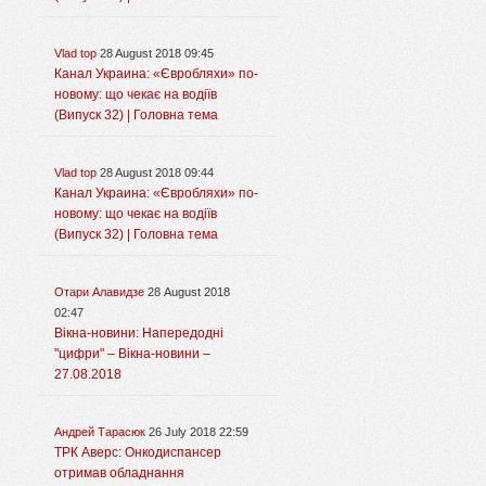
Vlad top
28 August 2018 09:45
Канал Украина: «Євробляхи» по-
новому: що чекає на водіїв
(Випуск 32) | Головна тема
Vlad top
28 August 2018 09:44
Канал Украина: «Євробляхи» по-
новому: що чекає на водіїв
(Випуск 32) | Головна тема
Отари Алавидзе
28 August 2018
02:47
Вікна-новини: Напередодні
"цифри" – Вікна-новини –
27.08.2018
Андрей Тарасюк
26 July 2018 22:59
ТРК Аверс: Онкодиспансер
отримав обладнання