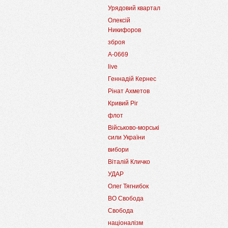
Урядовий квартал
Олексій
Никифоров
зброя
А-0669
live
Геннадій Кернес
Рінат Ахметов
Кривий Ріг
флот
Військово-морські
сили України
вибори
Віталій Кличко
УДАР
Олег Тягнибок
ВО Свобода
Свобода
націоналізм