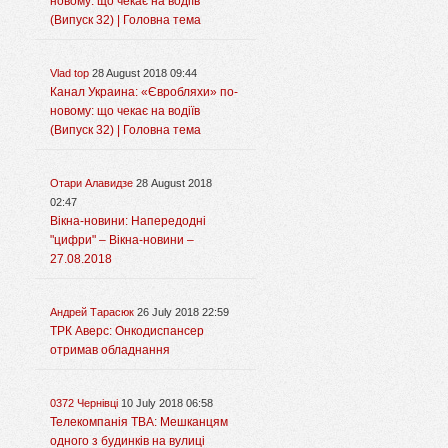
новому: що чекає на водіїв
(Випуск 32) | Головна тема
Vlad top
28 August 2018 09:44
Канал Украина: «Євробляхи» по-
новому: що чекає на водіїв
(Випуск 32) | Головна тема
Отари Алавидзе
28 August 2018
02:47
Вікна-новини: Напередодні
"цифри" – Вікна-новини –
27.08.2018
Андрей Тарасюк
26 July 2018 22:59
ТРК Аверс: Онкодиспансер
отримав обладнання
0372 Чернівці
10 July 2018 06:58
Телекомпанія ТВА: Мешканцям
одного з будинків на вулиці