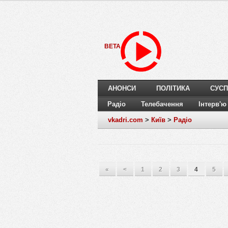
BETA
АНОНСИ
ПОЛІТИКА
СУСП
Радіо
Телебачення
Інтерв'ю
vkadri.com
>
Київ
>
Радіо
«
<
1
2
3
4
5