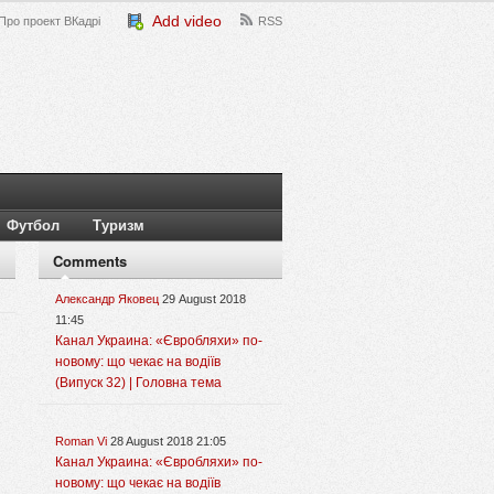
Add video
Про проект ВКадрі
RSS
Футбол
Туризм
Comments
Александр Яковец
29 August 2018
11:45
Канал Украина: «Євробляхи» по-
новому: що чекає на водіїв
(Випуск 32) | Головна тема
Roman Vi
28 August 2018 21:05
Канал Украина: «Євробляхи» по-
новому: що чекає на водіїв