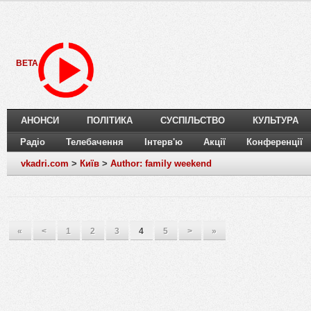
BETA
АНОНСИ
ПОЛІТИКА
СУСПІЛЬСТВО
КУЛЬТУРА
Радіо
Телебачення
Інтерв'ю
Акції
Конференції
vkadri.com
>
Київ
>
Author: family weekend
«
<
1
2
3
4
5
>
»